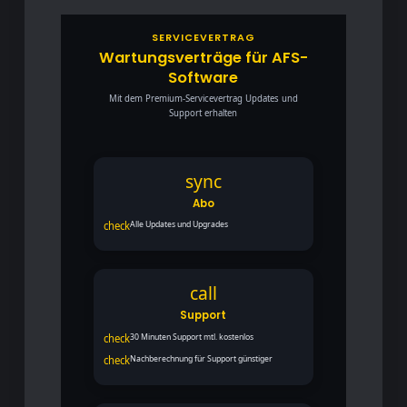
SERVICEVERTRAG
Wartungsverträge für AFS-
Software
Mit dem Premium-Servicevertrag Updates und
Support erhalten
sync
Abo
check
Alle Updates und Upgrades
call
Support
check
30 Minuten Support mtl. kostenlos
check
Nachberechnung für Support günstiger