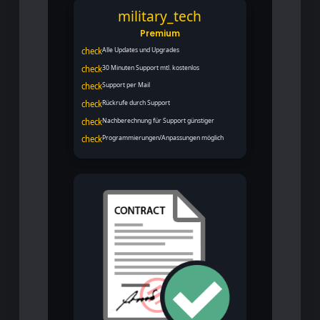
military_tech
Premium
check
Alle Updates und Upgrades
check
30 Minuten Support mtl. kostenlos
check
Support per Mail
check
Rückrufe durch Support
check
Nachberechnung für Support günstiger
check
Programmierungen/Anpassungen möglich