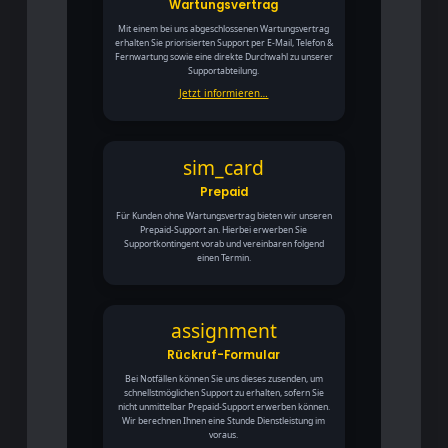
Wartungsvertrag
Mit einem bei uns abgeschlossenen Wartungsvertrag
erhalten Sie priorisierten Support per E-Mail, Telefon &
Fernwartung sowie eine direkte Durchwahl zu unserer
Supportabteilung.
Jetzt informieren…
sim_card
Prepaid
Für Kunden ohne Wartungsvertrag bieten wir unseren
Prepaid-Support an. Hierbei erwerben Sie
Supportkontingent vorab und vereinbaren folgend
einen Termin.
assignment
Rückruf-Formular
Bei Notfällen können Sie uns dieses zusenden, um
schnellstmöglichen Support zu erhalten, sofern Sie
nicht unmittelbar Prepaid-Support erwerben können.
Wir berechnen Ihnen eine Stunde Dienstleistung im
voraus.