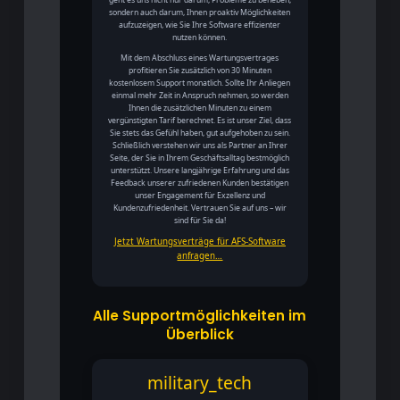
sondern auch darum, Ihnen proaktiv Möglichkeiten
aufzuzeigen, wie Sie Ihre Software effizienter
nutzen können.
Mit dem Abschluss eines Wartungsvertrages
profitieren Sie zusätzlich von 30 Minuten
kostenlosem Support monatlich. Sollte Ihr Anliegen
einmal mehr Zeit in Anspruch nehmen, so werden
Ihnen die zusätzlichen Minuten zu einem
vergünstigten Tarif berechnet. Es ist unser Ziel, dass
Sie stets das Gefühl haben, gut aufgehoben zu sein.
Schließlich verstehen wir uns als Partner an Ihrer
Seite, der Sie in Ihrem Geschäftsalltag bestmöglich
unterstützt. Unsere langjährige Erfahrung und das
Feedback unserer zufriedenen Kunden bestätigen
unser Engagement für Exzellenz und
Kundenzufriedenheit. Vertrauen Sie auf uns – wir
sind für Sie da!
Jetzt Wartungsverträge für AFS-Software
anfragen…
Alle Supportmöglichkeiten im
Überblick
military_tech