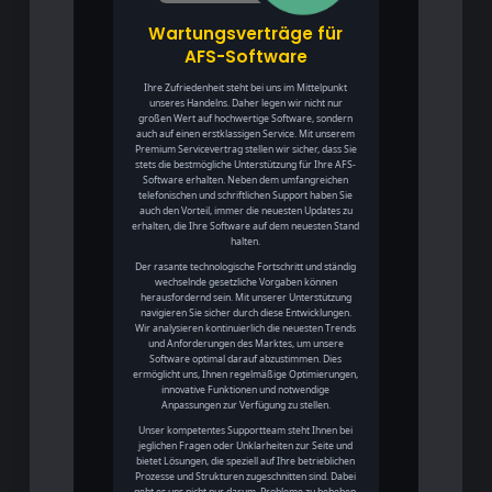
Wartungsverträge für
AFS-Software
Ihre Zufriedenheit steht bei uns im Mittelpunkt
unseres Handelns. Daher legen wir nicht nur
großen Wert auf hochwertige Software, sondern
auch auf einen erstklassigen Service. Mit unserem
Premium Servicevertrag stellen wir sicher, dass Sie
stets die bestmögliche Unterstützung für Ihre AFS-
Software erhalten. Neben dem umfangreichen
telefonischen und schriftlichen Support haben Sie
auch den Vorteil, immer die neuesten Updates zu
erhalten, die Ihre Software auf dem neuesten Stand
halten.
Der rasante technologische Fortschritt und ständig
wechselnde gesetzliche Vorgaben können
herausfordernd sein. Mit unserer Unterstützung
navigieren Sie sicher durch diese Entwicklungen.
Wir analysieren kontinuierlich die neuesten Trends
und Anforderungen des Marktes, um unsere
Software optimal darauf abzustimmen. Dies
ermöglicht uns, Ihnen regelmäßige Optimierungen,
innovative Funktionen und notwendige
Anpassungen zur Verfügung zu stellen.
Unser kompetentes Supportteam steht Ihnen bei
jeglichen Fragen oder Unklarheiten zur Seite und
bietet Lösungen, die speziell auf Ihre betrieblichen
Prozesse und Strukturen zugeschnitten sind. Dabei
geht es uns nicht nur darum, Probleme zu beheben,